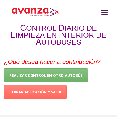
C
D
ONTROL
IARIO DE
L
I
IMPIEZA EN
NTERIOR DE
A
UTOBUSES
¿Qué desea hacer a continuación?
REALIZAR CONTROL EN OTRO AUTOBÚS
CERRAR APLICACIÓN Y SALIR