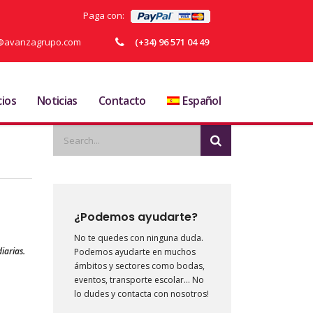
Paga con:
ja@avanzagrupo.com
(+34) 96 571 04 49
cios
Noticias
Contacto
Español
¿Podemos ayudarte?
No te quedes con ninguna duda.
iarias.
Podemos ayudarte en muchos
ámbitos y sectores como bodas,
eventos, transporte escolar… No
lo dudes y contacta con nosotros!