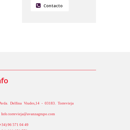
Contacto
nfo
Avda. Delfina Viudes,14 - 03183. Torrevieja
Info.torrevieja@avanzagrupo.com
+34) 96 571 04 49