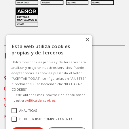
×
Esta web utiliza cookies
propias y de terceros
Info
Utilizamos cookies propias y de terceros para
analizar y mejorar nuestros servicios. Puede
aceptar todas las cookies pulsando el botón
Avda. Delfina Viudes,14 - 03183. Torrevieja
“ACEPTAR TODAS”, configurarlas en "AJUSTES"
o rechazar su uso haciendo clic “RECHAZAR
Info.torrevieja@avanzagrupo.com
COOKIES”.
Puede obtener más información consultando
(+34) 96 571 04 49
nuestra
política de cookies.
(+34) 900 859 773
ANALÍTICAS
Paga de forma segura con:
DE PUBLICIDAD COMPORTAMENTAL