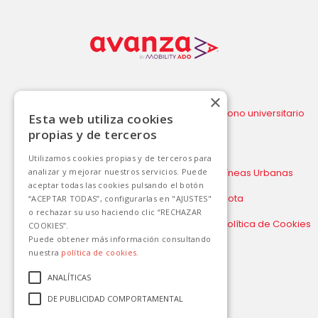
×
Compra billete
Bono universitario
Esta web utiliza cookies
Torrevieja –
propias y de terceros
Aeropuerto
Alicante/Elche
Utilizamos cookies propias y de terceros para
Líneas Interurbanas
Líneas Urbanas
analizar y mejorar nuestros servicios. Puede
aceptar todas las cookies pulsando el botón
Otros servicios
Flota
“ACEPTAR TODAS”, configurarlas en "AJUSTES"
o rechazar su uso haciendo clic “RECHAZAR
Aviso legal y Política de
Política de Cookies
COOKIES”.
privacidad
Puede obtener más información consultando
nuestra
política de cookies.
Política de Gestión de
Calidad, Medio
ANALÍTICAS
Ambiente y Seguridad
Vial
DE PUBLICIDAD COMPORTAMENTAL