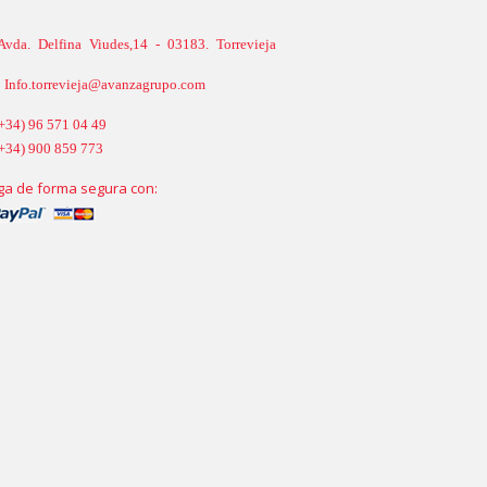
Avda. Delfina Viudes,14 - 03183. Torrevieja
Info.torrevieja@avanzagrupo.com
+34) 96 571 04 49
+34) 900 859 773
ga de forma segura con: