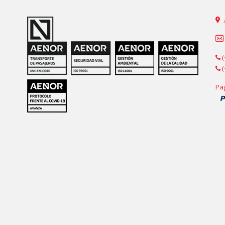
(
(
Pa