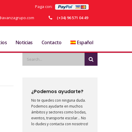
Paga con:
ja@avanzagrupo.com
(+34) 96 571 04 49
cios
Noticias
Contacto
Español
¿Podemos ayudarte?
No te quedes con ninguna duda.
Podemos ayudarte en muchos
ámbitos y sectores como bodas,
eventos, transporte escolar… No
lo dudes y contacta con nosotros!