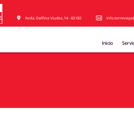
Avda. Delfina Viudes,14 - 03183
Info.torrevie
Inicio
Servi