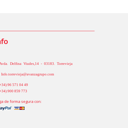
nfo
Avda. Delfina Viudes,14 - 03183. Torrevieja
Info.torrevieja@avanzagrupo.com
+34) 96 571 04 49
+34) 900 859 773
ga de forma segura con: