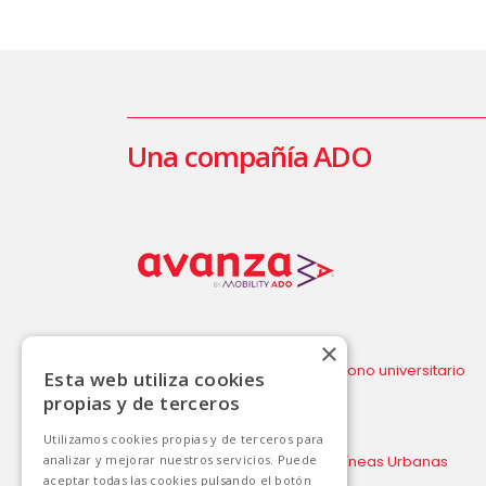
Una compañía ADO
×
Compra billete
Bono universitario
Esta web utiliza cookies
Torrevieja –
propias y de terceros
Aeropuerto
Alicante/Elche
Utilizamos cookies propias y de terceros para
Líneas Interurbanas
Líneas Urbanas
analizar y mejorar nuestros servicios. Puede
aceptar todas las cookies pulsando el botón