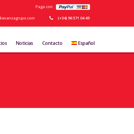
Paga con:
ja@avanzagrupo.com
(+34) 96 571 04 49
cios
Noticias
Contacto
Español