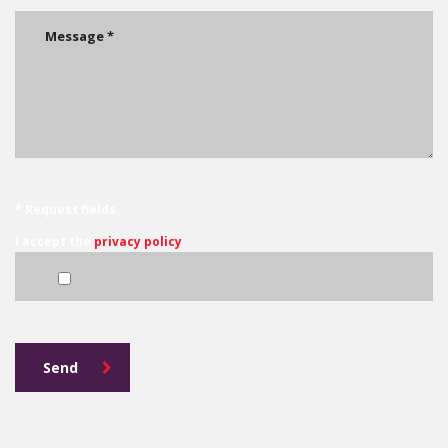
* Request fields
I accept the
privacy policy
Send