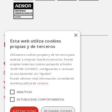
×
Esta web utiliza cookies
Info
propias y de terceros
Utilizamos cookies propias y de terceros para
analizar y mejorar nuestros servicios. Puede
Avda. Delfina Viudes,14 - 03183. Torrevieja
aceptar todas las cookies pulsando el botón
“ACEPTAR COOKIES”, configurarlas o rechazar
Info.torrevieja@avanzagrupo.com
su uso haciendo clic “Ajustes”.
Puede obtener más información consultando
(+34) 96 571 04 49
nuestra
política de cookies.
(+34) 900 859 773
ANALÍTICAS
Paga de forma segura con:
DE PUBLICIDAD COMPORTAMENTAL
ACEPTAR TODAS
RECHAZAR COOKIES