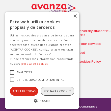
×
Esta web utiliza cookies
propias y de terceros
Purchase Ticket
University student bu
Alicante/Elche airport
pass
Utilizamos cookies propias y de terceros para
analizar y mejorar nuestros servicios. Puede
Intercity services
Urban services
aceptar todas las cookies pulsando el botón
“ACEPTAR COOKIES”, configurarlas o rechazar
Other services
Fleet
su uso haciendo clic “Ajustes”.
Puede obtener más información consultando
Legal notice and
Cookies Policy
nuestra
política de cookies.
Privacy policy
ANALÍTICAS
Environment and Road
Safety Policy
DE PUBLICIDAD COMPORTAMENTAL
ACEPTAR TODAS
RECHAZAR COOKIES
AJUSTES
Canal Ético
| Diseñado por
Nuevecomanueve