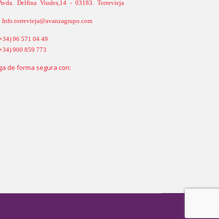
Avda. Delfina Viudes,14 - 03183. Torrevieja
Info.torrevieja@avanzagrupo.com
+34) 96 571 04 49
+34) 900 859 773
ga de forma segura con: