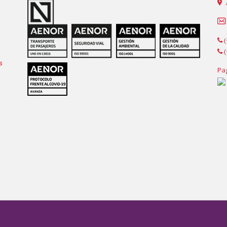
(
(
s
Pa