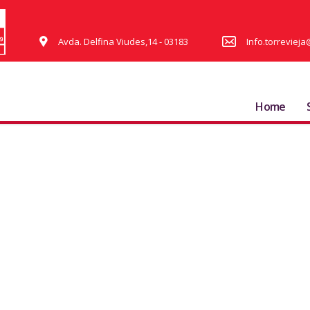
Avda. Delfina Viudes,14 - 03183
Info.torrevie
Home