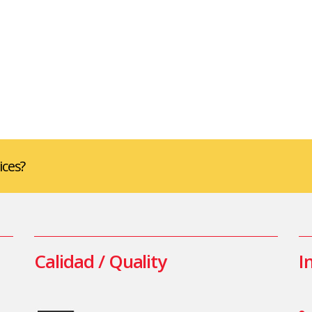
ices?
Calidad / Quality
I