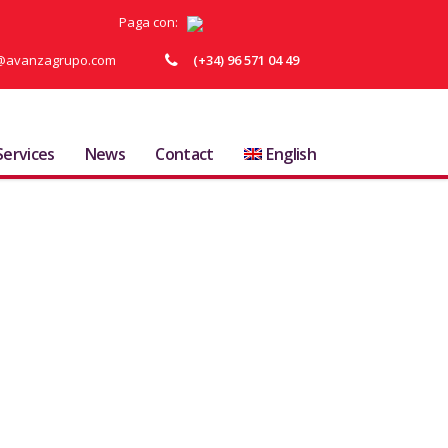
Paga con:
ja@avanzagrupo.com
(+34) 96 571 04 49
Services
News
Contact
English